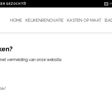
I
KER GEZOCHT
HOME
KEUKENRENOVATIE
KASTEN OP MAAT
BA
ken?
et vermelding van onze website.
.be/